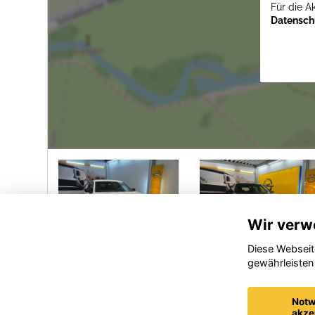
Für die A
Datenschu
Wir verw
Diese Webseit
gewährleisten
Opel Astra
Opel
Mokka-e
Notw
akze