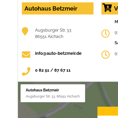
Autohaus Betzmeir
V
M
Augsburger Str. 33
9
86551 Aichach
S
info@auto-betzmeir.de
9
0 82 51 / 87 67 11
Autohaus Betzmeir
Augsburger Str. 33, 86551 Aichach