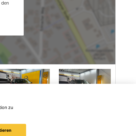
u den
tion zu
Opel
Opel
Corsa
Frontera
tieren