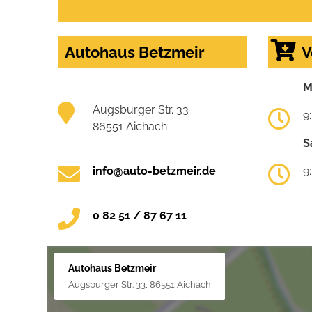
Autohaus Betzmeir
V
M
Augsburger Str. 33
9
86551 Aichach
S
info@auto-betzmeir.de
9
0 82 51 / 87 67 11
Autohaus Betzmeir
Augsburger Str. 33, 86551 Aichach