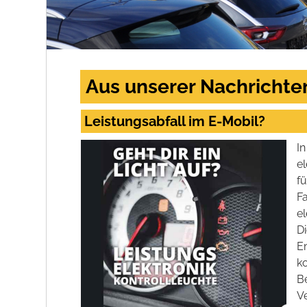
Aus unserer Nachrichte
Leistungsabfall im E-Mobil?
In
el
f
F
el
Di
E
k
B
V