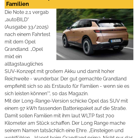
Familien
Die Note 2,1 vergab
„autoBILD“
(Ausgabe 33/2025)
nach einem Fahrtest
mit dem Opel
Grandland. „Opel
mixt ein
alltagstaugliches
SUV-Konzept mit großem Akku und damit hoher
Reichweite - wunderbar. Der gut gemachte Grandland
empfiehlt sich so als Erstauto für Familien - wenn sie es
sich leisten können““, so das Magazin.
Mit der Long-Range-Version schicke Opel das SUV mit
einem 97 kWh fassenden Batteriepaket auf die Straße.
Damit sollen Familien mit ihm laut WLTP fast 700
Kilometer am Stück schaffen. Der Long Range mache
seinem Namen tatsächlich eine Ehre. „Einsteigen und
wohlfühlen - klappt beim Grandland prima. Nicht nur das