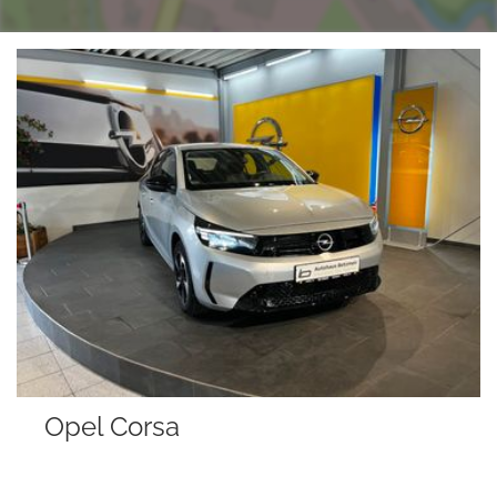
rsa
Opel Mokk