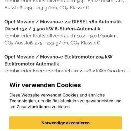
kombinierter Kraftstoffverbrauch: 9,4 - 8,1 l/100km, CO
-
2
Ausstoß: 249 - 213 g/km, CO
-Klasse: G
2
Opel Movano / Movano-e 2.2 DIESEL 180 Automatik
Diesel 132 / 3.500 kW 8-Stufen-Automatik
kombinierter Kraftstoffverbrauch: 10,4 - 9,0 l/100km,
CO
-Ausstoß: 275 - 233 g/km, CO
-Klasse: G
2
2
Opel Movano / Movano-e Elektromotor 205 kW
Elektromotor Automatik
kombinierter Energieverbrauch: 31,2 - 26,2 kWh/100 km,
CO
-Ausstoß: 0 g/km, CO
-Klasse: A
2
2
Wir verwenden Cookies
Weitere Informationen zum offiziellen Kraftstoff- und
Diese Webseite verwendet Cookies und ähnliche
Stromverbrauch und den offiziellen spezifischen CO2-
Technologien, um die Basisfunktion zu gewährleisten und
Emissionen neuer Personenkraftwagen können dem
um Zusatzfunktionen zu bieten.
'Leitfaden über den Kraftstoffverbrauch und die CO2-
Emissionen neuer Personenkraftwagen' entnommen
Notwendige akzeptieren
werden, der an allen Verkaufsstellen und bei der DAT