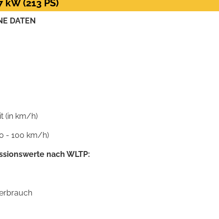
7 kW (213 PS)
NE DATEN
 (in km/h)
0 - 100 km/h)
ssionswerte nach WLTP:
verbrauch