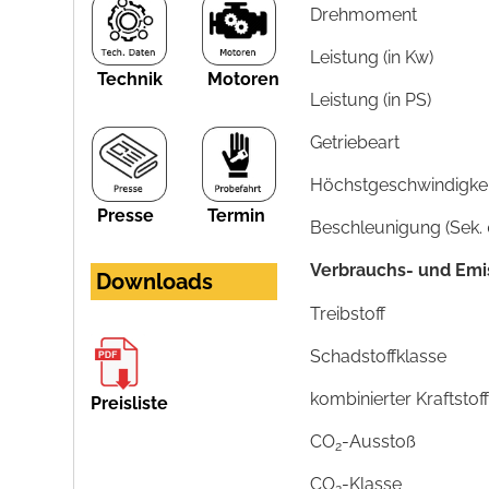
Drehmoment
Leistung (in Kw)
Technik
Motoren
Leistung (in PS)
Getriebeart
Höchstgeschwindigkeit
Presse
Termin
Beschleunigung (Sek. 
Verbrauchs- und Emi
Downloads
Treibstoff
Schadstoffklasse
kombinierter Kraftsto
Preisliste
CO
-Ausstoß
2
CO
-Klasse