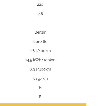
220
7,8
Benzin
Euro 6e
2,6 l/100km
14,5 kWh/100km
6,3 l/100km
59 g/km
B
E