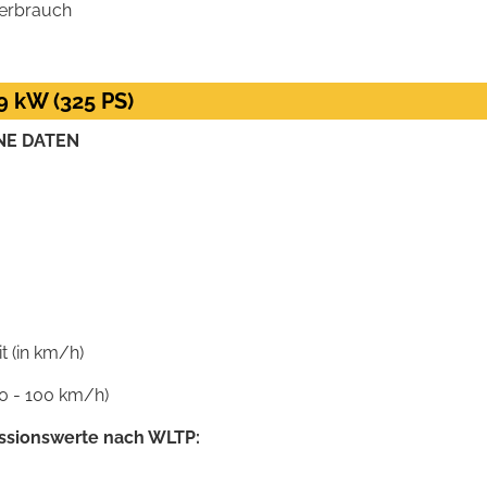
verbrauch
9 kW (325 PS)
NE DATEN
 (in km/h)
0 - 100 km/h)
ssionswerte nach WLTP: