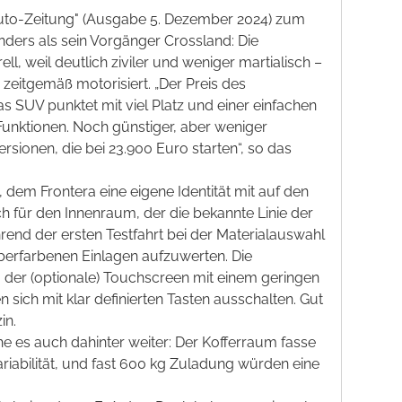
Auto-Zeitung" (Ausgabe 5. Dezember 2024) zum
nders als sein Vorgänger Crossland: Die
, weil deutlich ziviler und weniger martialisch –
zeitgemäß motorisiert. „Der Preis des
 Das SUV punktet mit viel Platz und einer einfachen
unktionen. Noch günstiger, aber weniger
sionen, die bei 23.900 Euro starten“, so das
dem Frontera eine eigene Identität mit auf den
ch für den Innenraum, der die bekannte Linie der
hrend der ersten Testfahrt bei der Materialauswahl
lberfarbenen Einlagen aufzuwerten. Die
, der (optionale) Touchscreen mit einem geringen
sich mit klar definierten Tasten ausschalten. Gut
in.
he es auch dahinter weiter: Der Kofferraum fasse
ariabilität, und fast 600 kg Zuladung würden eine