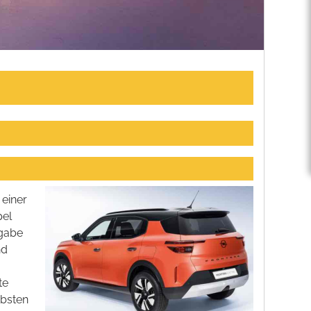
 einer
pel
sgabe
nd
te
ebsten