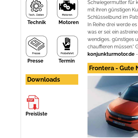
Schwiegermutter für 
mit ihren günstigen Ku
Schlüsselbund im Pats
Technik
Motoren
In Reihe drei werde es 
was er sei: ein astrei
wendiges, günstiges u
chauffieren müssen.“ G
konjunkturmotor.de
-
Presse
Termin
Frontera - Gute
Downloads
Preisliste