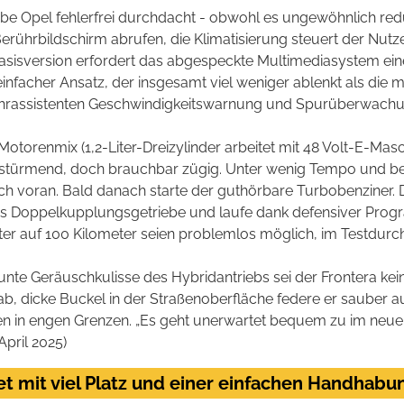
e Opel fehlerfrei durchdacht - obwohl es ungewöhnlich red
Berührbildschirm abrufen, die Klimatisierung steuert der Nutz
 Basisversion erfordert das abgespeckte Multimediasystem 
 einfacher Ansatz, der insgesamt viel weniger ablenkt als die
 Fahrassistenten Geschwindigkeitswarnung und Spurüberwachun
Motorenmix (1,2-Liter-Dreizylinder arbeitet mit 48 Volt-E-M
stürmend, doch brauchbar zügig. Unter wenig Tempo und be
ch voran. Bald danach starte der guthörbare Turbobenziner. Di
tes Doppelkupplungsgetriebe und laufe dank defensiver Pr
ter auf 100 Kilometer seien problemlos möglich, im Testdurch
bunte Geräuschkulisse des Hybridantriebs sei der Frontera kein
, dicke Buckel in der Straßenoberfläche federe er sauber aus.
in engen Grenzen. „Es geht unerwartet bequem zu im neuen 
April 2025)
et mit viel Platz und einer einfachen Handhabu