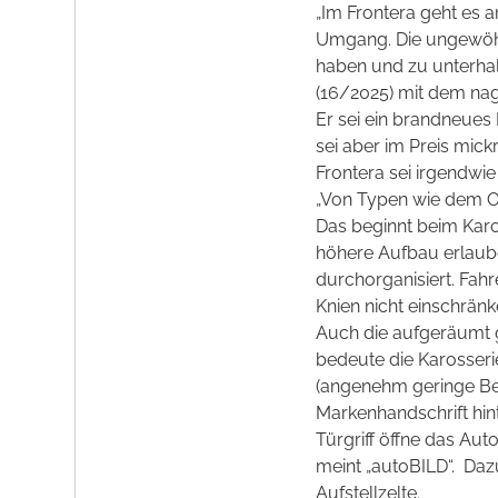
„Im Frontera geht es 
Umgang. Die ungewöhnl
haben und zu unterhalt
(16/2025) mit dem nag
Er sei ein brandneues M
sei aber im Preis mickr
Frontera sei irgendwi
„Von Typen wie dem Op
Das beginnt beim Karo
höhere Aufbau erlaub
durchorganisiert. Fah
Knien nicht einschränke
Auch die aufgeräumt g
bedeute die Karosserie
(angenehm geringe Bed
Markenhandschrift hint
Türgriff öffne das Aut
meint „autoBILD“.
Dazu
Aufstellzelte.