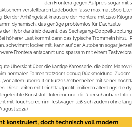
den Frontera gegen Aufpreis sogar mit s
aktischem verstellbaren Ladeboden fasse maximal 1600 Liter.
g. Bei der Anhängelast knausere der Frontera mit 1250 Kilo
ramm dynamisch, das genüge problemlos für Dachzelte.
ibe der Hybridantrieb dezent, das Sechsgang-Doppelkupplungsg
„Bei höherer Last kommt dann das typische Trommeln hinzu. Po
 an, schwimmt locker mit, kann auf der Autobahn sogar jensei
chwere Frontera entspannt und sparsam mit einem Testverbra
e gute Übersicht über die kantige Karosserie, die beim Manöv
e beim normalen Fahren trotzdem genug Rückmeldung. Zudem fed
. „Vor allem überrollt er kurze Unebenheiten mit seiner hochf
n. Diese Reifen mit Leichtlaufprofil limitieren allerdings die 
egeleichte Kunststoff-Interieur und die überschaubare Informat
ment mit Touchscreen im Testwagen ließ sich zudem ohne lange
 August 2025)
cht konstruiert, doch technisch voll modern