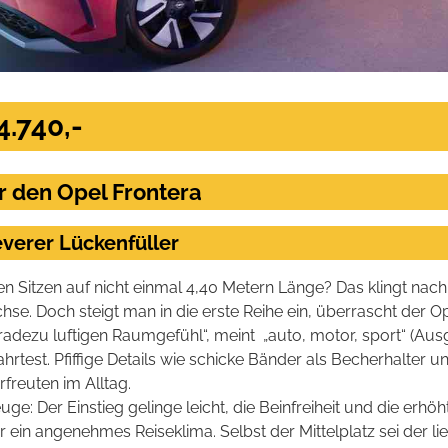
4.740,-
r den Opel Frontera
leverer Lückenfüller
n Sitzen auf nicht einmal 4,40 Metern Länge? Das klingt nach
se. Doch steigt man in die erste Reihe ein, überrascht der O
radezu luftigen Raumgefühl“, meint
„auto, motor, sport“ (Au
rtest. Pfiffige Details wie schicke Bänder als Becherhalter u
freuten im Alltag.
e: Der Einstieg gelinge leicht, die Beinfreiheit und die erhöh
ür ein angenehmes Reiseklima. Selbst der Mittelplatz sei der li