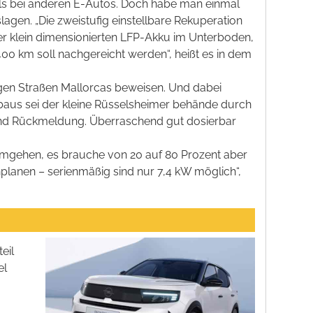
v als bei anderen E-Autos. Doch habe man einmal
agen. „Die zweistufig einstellbare Rekuperation
er klein dimensionierten LFP-Akku im Unterboden,
400 km soll nachgereicht werden“, heißt es in dem
igen Straßen Mallorcas beweisen. Und dabei
fbaus sei der kleine Rüsselsheimer behände durch
chend Rückmeldung. Überraschend gut dosierbar
mgehen, es brauche von 20 auf 80 Prozent aber
planen – serienmäßig sind nur 7,4 kW möglich“,
eil
el