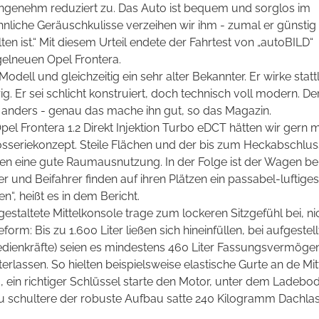
angenehm reduziert zu. Das Auto ist bequem und sorglos im
iche Geräuschkulisse verzeihen wir ihm - zumal er günstig
en ist.“ Mit diesem Urteil endete der Fahrtest von „autoBILD“
elneuen Opel Frontera.
odell und gleichzeitig ein sehr alter Bekannter. Er wirke stattl
ig. Er sei schlicht konstruiert, doch technisch voll modern. De
e anders - genau das mache ihn gut, so das Magazin.
el Frontera 1.2 Direkt Injektion Turbo eDCT hätten wir gern m
sseriekonzept. Steile Flächen und der bis zum Heckabschlus
en eine gute Raumausnutzung. In der Folge ist der Wagen b
rer und Beifahrer finden auf ihren Plätzen ein passabel-luft
n“, heißt es in dem Bericht.
estaltete Mittelkonsole trage zum lockeren Sitzgefühl bei, n
form: Bis zu 1.600 Liter ließen sich hineinfüllen, bei aufges
ienkräfte) seien es mindestens 460 Liter Fassungsvermögen
erlassen. So hielten beispielsweise elastische Gurte an de Mit
o, ein richtiger Schlüssel starte den Motor, unter dem Ladeb
 schultere der robuste Aufbau satte 240 Kilogramm Dachlast 