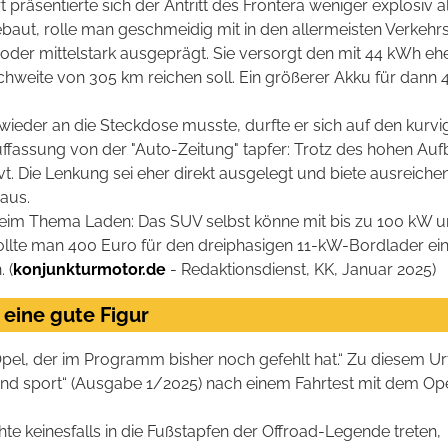
rt präsentierte sich der Antritt des Frontera weniger explosi
baut, rolle man geschmeidig mit in den allermeisten Verkehrsl
oder mittelstark ausgeprägt. Sie versorgt den mit 44 kWh eh
chweite von 305 km reichen soll. Ein größerer Akku für dann 
ieder an die Steckdose musste, durfte er sich auf den kurv
uffassung von der "Auto-Zeitung" tapfer: Trotz des hohen Au
vt. Die Lenkung sei eher direkt ausgelegt und biete ausrei
 aus.
eim Thema Laden: Das SUV selbst könne mit bis zu 100 kW u
llte man 400 Euro für den dreiphasigen 11-kW-Bordlader ein
 (
konjunkturmotor.de
- Redaktionsdienst, KK, Januar 2025)
 eine gute Figur
Opel, der im Programm bisher noch gefehlt hat.“ Zu diesem Urt
nd sport“ (Ausgabe 1/2025) nach einem Fahrtest mit dem Op
e keinesfalls in die Fußstapfen der Offroad-Legende treten,