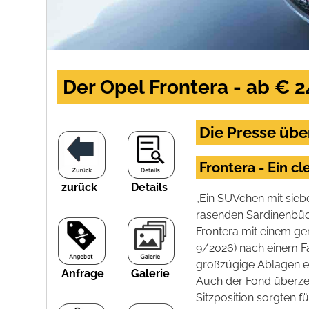
Der Opel Frontera - ab € 2
Die Presse übe
Frontera - Ein c
zurück
Details
„Ein SUVchen mit siebe
rasenden Sardinenbüch
Frontera mit einem ge
9/2026) nach einem Fah
großzügige Ablagen er
Anfrage
Galerie
Auch der Fond überzeug
Sitzposition sorgten f