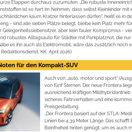
kurze Etappen durchaus zuzumuten. „Die robuste Inneneinric
nststoffen ist so hart im Nehmen, dass selbst Kleinkinder mit
chhändchen kaum Kratzer hinterlassen dürfen“, heißt es in de
eng - sind alle sieben Plätze belegt, bleibe kein Platz mehr fü
ner Gelegenheitssiebensitzer, aber kein fauler Kompromiss - vie
nd robustes Alltagsauto für Städter mit Parkplatznot, die n
äbe es ihn auch als Elektromobil, wäre das zusätzlich noch e
 Redaktionsdienst, KK, April 2026)
 Noten für den Kompakt-SUV
Auch von „auto, motor und sport“ (Ausga
von fünf Sternen. Der neue Frontera lieg
ausreichend kräftigen Mildhybridantrieb 
sicheres Fahrverhalten und eine kommod
Preisgestaltung.
„Der Frontera basiert auf der STLA-Medi
Linien bei 4,39 Meter Länge. Das schafft 
Beinfreiheit hinten genügt, um es auch m