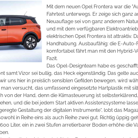
Mit dem neuen Opel Frontera war die "
Fahrtest unterwegs. Er zeige sich ganz a
Neuauflage sei von ganz anderem Naturell
und mit dem verfügbaren Elektroantrieb 
elektrischen Opel Frontera ist attraktiv.
Handhabung. Ausbaufähig: die E-Auto-F
komfortabel fährt man mit den Hybrid-Ver
Fazit.
Das Opel-Designteam habe es geschafft, 
t samt Vizor sei bullig, das Heck eigenständig. Das gelte au
 wir uns hier in preislich sensiblen Gefilden bewegen, wird wä
t man versucht, das umfassend eingesetzte Hartplastik mit si
h von der Hand, denn die Klimasteuerung ist selbsterklärend
en, und die bei jedem Start aktiven Assistenzsysteme lassen 
geregte Gestaltung der digitalen Instrumente“, lobt das Magaz
owohl in Reihe eins als auch Reihe zwei gut. Richtig üppig ge
600 Liter, ein in zwei Stufen arretierbarer Boden erhöhe die V
ben.