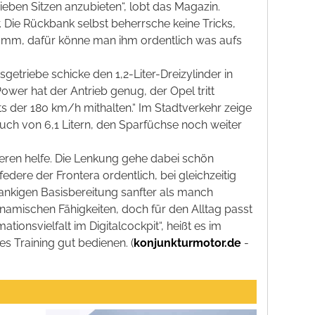
ieben Sitzen anzubieten“, lobt das Magazin.
 Die Rückbank selbst beherrsche keine Tricks,
gramm, dafür könne man ihm ordentlich was aufs
etriebe schicke den 1,2-Liter-Dreizylinder in
wer hat der Antrieb genug, der Opel tritt
ts der 180 km/h mithalten.“ Im Stadtverkehr zeige
uch von 6,1 Litern, den Sparfüchse noch weiter
rieren helfe. Die Lenkung gehe dabei schön
ere der Frontera ordentlich, bei gleichzeitig
lankigen Basisbereitung sanfter als manch
dynamischen Fähigkeiten, doch für den Alltag passt
ionsvielfalt im Digitalcockpit“, heißt es im
s Training gut bedienen. (
konjunkturmotor.de
-