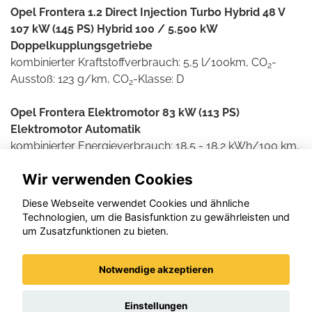
Opel Frontera 1.2 Direct Injection Turbo Hybrid 48 V
107 kW (145 PS) Hybrid 100 / 5.500 kW
Doppelkupplungsgetriebe
kombinierter Kraftstoffverbrauch: 5,5 l/100km, CO
-
2
Ausstoß: 123 g/km, CO
-Klasse: D
2
Opel Frontera Elektromotor 83 kW (113 PS)
Elektromotor Automatik
kombinierter Energieverbrauch: 18,5 - 18,2 kWh/100 km,
CO
-Ausstoß: 0 g/km, CO
-Klasse: A
2
2
Wir verwenden Cookies
Weitere Informationen zum offiziellen Kraftstoff- und
Diese Webseite verwendet Cookies und ähnliche
Stromverbrauch und den offiziellen spezifischen CO2-
Technologien, um die Basisfunktion zu gewährleisten und
Emissionen neuer Personenkraftwagen können dem
um Zusatzfunktionen zu bieten.
'Leitfaden über den Kraftstoffverbrauch und die CO2-
Emissionen neuer Personenkraftwagen' entnommen
Notwendige akzeptieren
werden, der an allen Verkaufsstellen und bei der DAT
Deutsche Automobil Treuhand GmbH , Helmuth-Hirth-
Einstellungen