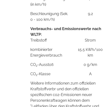
(in km/h)
Beschleunigung (Sek.
9,2
0 - 100 km/h)
Verbrauchs- und Emissionswerte nach
WLTP:
Treibstoff
Strom
kombinierter
15,5 kWh/100
Energieverbrauch
km
CO
-Ausstoß
0 g/km
2
CO
-Klasse
A
2
Weitere Informationen zum offiziellen
Kraftstoffverbr und den offiziellen
spezifischen co2-Emissionen neuer
Personenkraftwagen können dem
"Leitfaden über den Kraftstoffverbr und