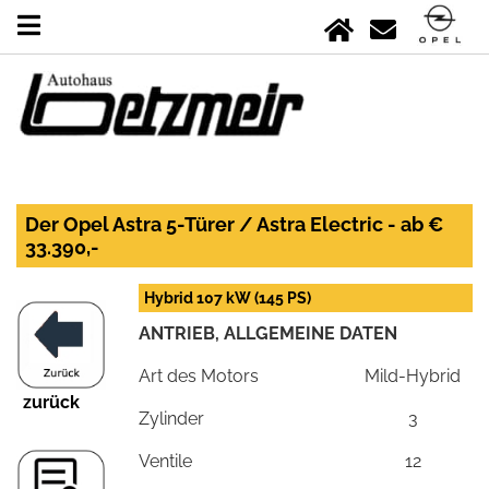
Der Opel Astra 5-Türer / Astra Electric - ab €
33.390,-
Hybrid 107 kW (145 PS)
ANTRIEB, ALLGEMEINE DATEN
Art des Motors
Mild-Hybrid
zurück
Zylinder
3
Ventile
12