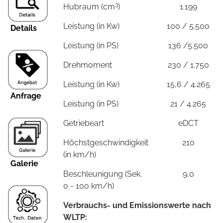
3
Hubraum (cm
)
1.199
Leistung (in Kw)
100 / 5.500
Details
Leistung (in PS)
136 /5.500
Drehmoment
230 / 1.750
Leistung (in Kw)
15,6 / 4.265
Anfrage
Leistung (in PS)
21 / 4.265
Getriebeart
eDCT
Höchstgeschwindigkeit
210
(in km/h)
Galerie
Beschleunigung (Sek.
9,0
0 - 100 km/h)
Verbrauchs- und Emissionswerte nach
WLTP: