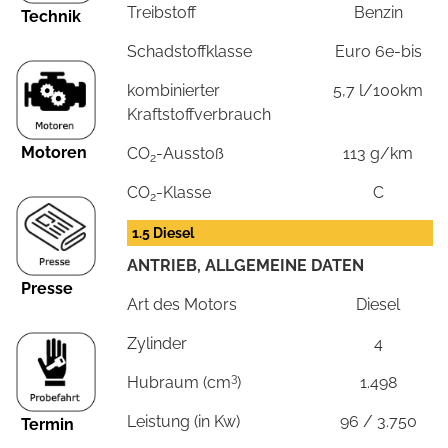
Treibstoff
Benzin
Technik
Schadstoffklasse
Euro 6e-bis
kombinierter
5,7 l/100km
Kraftstoffverbrauch
Motoren
CO
-Ausstoß
113 g/km
2
CO
-Klasse
C
2
1.5 Diesel
ANTRIEB, ALLGEMEINE DATEN
Presse
Art des Motors
Diesel
Zylinder
4
3
Hubraum (cm
)
1.498
Leistung (in Kw)
96 / 3.750
Termin