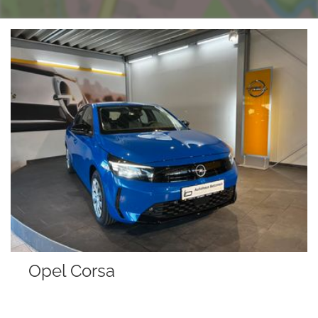
rsa
Opel Mokk