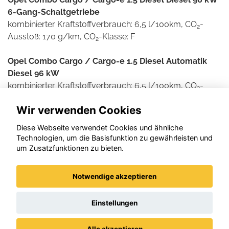
6-Gang-Schaltgetriebe
kombinierter Kraftstoffverbrauch: 6,5 l/100km, CO
-
2
Ausstoß: 170 g/km, CO
-Klasse: F
2
Opel Combo Cargo / Cargo-e 1.5 Diesel Automatik
Diesel 96 kW
kombinierter Kraftstoffverbrauch: 6,5 l/100km, CO
-
2
Ausstoß: 171 g/km, CO
-Klasse: F
2
Wir verwenden Cookies
Weitere Informationen zum offiziellen Kraftstoff- und
Diese Webseite verwendet Cookies und ähnliche
Stromverbrauch und den offiziellen spezifischen CO2-
Technologien, um die Basisfunktion zu gewährleisten und
Emissionen neuer Personenkraftwagen können dem
um Zusatzfunktionen zu bieten.
'Leitfaden über den Kraftstoffverbrauch und die CO2-
Emissionen neuer Personenkraftwagen' entnommen
Notwendige akzeptieren
werden, der an allen Verkaufsstellen und bei der DAT
Deutsche Automobil Treuhand GmbH , Helmuth-Hirth-
Einstellungen
Straße 1, D-73760 Ostfildern unentgeltlich erhältlich ist.