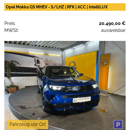
Opel Mokka GS MHEV - S/LHZ | RFK | ACC | IntelliLUX
Preis:
20.490,00 €
MWSt:
ausweisbar
Fahrzeug vor Ort