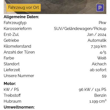
Fahrzeug vor Ort
Allgemeine Daten:
Fahrzeugtyp
Pkw
Karosserieform
SUV/Geländewagen/Pickup
Erst-Zul.
Jan / 2024
Getriebe
Automatik
Kilometerstand
7.319 km
Anzahl der Türen
4/5
Farbe
Weiß
Standort
Aichach
Lieferzeit
ab sofort
Unsere Nummer
59
Motor:
kW / PS
96 kW / 131 PS
Treibstoff
Benzin
Hubraum
1.199 cm³
Umweltnormen: