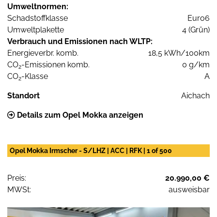
Umweltnormen:
Schadstoffklasse
Euro6
Umweltplakette
4 (Grün)
Verbrauch und Emissionen nach WLTP:
Energieverbr. komb.
18,5 kWh/100km
CO
-Emissionen komb.
0 g/km
2
CO
-Klasse
A
2
Standort
Aichach
Details zum Opel Mokka anzeigen
Opel Mokka Irmscher - S/LHZ | ACC | RFK | 1 of 500
Preis:
20.990,00 €
MWSt:
ausweisbar