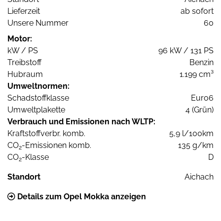
Lieferzeit
ab sofort
Unsere Nummer
60
Motor:
kW / PS
96 kW / 131 PS
Treibstoff
Benzin
Hubraum
1.199 cm³
Umweltnormen:
Schadstoffklasse
Euro6
Umweltplakette
4 (Grün)
Verbrauch und Emissionen nach WLTP:
Kraftstoffverbr. komb.
5,9 l/100km
CO
-Emissionen komb.
135 g/km
2
CO
-Klasse
D
2
Standort
Aichach
Details zum Opel Mokka anzeigen