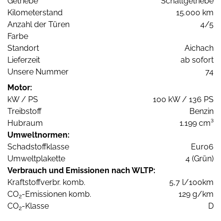
Getriebe
Schaltgetriebe
Kilometerstand
15.000 km
Anzahl der Türen
4/5
Farbe
Standort
Aichach
Lieferzeit
ab sofort
Unsere Nummer
74
Motor:
kW / PS
100 kW / 136 PS
Treibstoff
Benzin
Hubraum
1.199 cm³
Umweltnormen:
Schadstoffklasse
Euro6
Umweltplakette
4 (Grün)
Verbrauch und Emissionen nach WLTP:
Kraftstoffverbr. komb.
5,7 l/100km
CO
-Emissionen komb.
129 g/km
2
CO
-Klasse
D
2