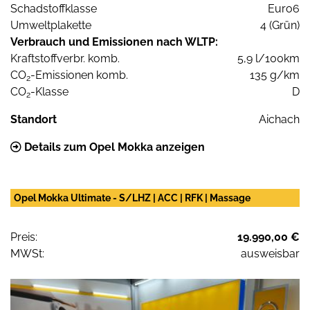
Schadstoffklasse
Euro6
Umweltplakette
4 (Grün)
Verbrauch und Emissionen nach WLTP:
Kraftstoffverbr. komb.
5,9 l/100km
CO
-Emissionen komb.
135 g/km
2
CO
-Klasse
D
2
Standort
Aichach
Details zum Opel Mokka anzeigen
Opel Mokka Ultimate - S/LHZ | ACC | RFK | Massage
Preis:
19.990,00 €
MWSt:
ausweisbar