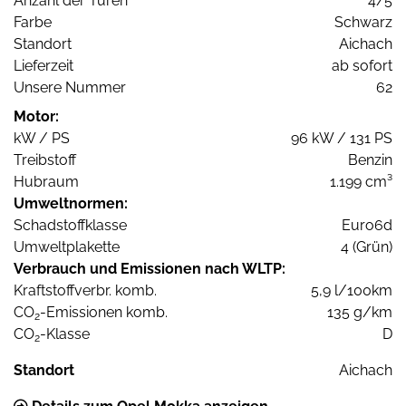
Anzahl der Türen
4/5
Farbe
Schwarz
Standort
Aichach
Lieferzeit
ab sofort
Unsere Nummer
62
Motor:
kW / PS
96 kW / 131 PS
Treibstoff
Benzin
Hubraum
1.199 cm³
Umweltnormen:
Schadstoffklasse
Euro6d
Umweltplakette
4 (Grün)
Verbrauch und Emissionen nach WLTP:
Kraftstoffverbr. komb.
5,9 l/100km
CO
-Emissionen komb.
135 g/km
2
CO
-Klasse
D
2
Standort
Aichach