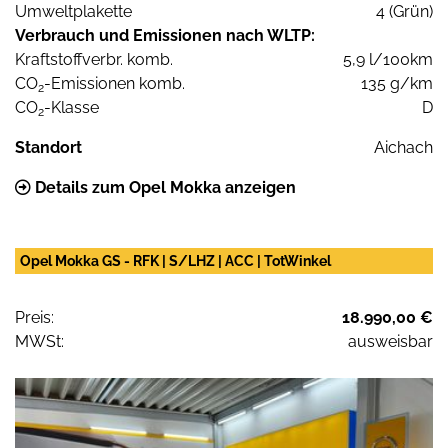
Umweltplakette
4 (Grün)
Verbrauch und Emissionen nach WLTP:
Kraftstoffverbr. komb.
5,9 l/100km
CO
-Emissionen komb.
135 g/km
2
CO
-Klasse
D
2
Standort
Aichach
Details zum Opel Mokka anzeigen
Opel Mokka GS - RFK | S/LHZ | ACC | TotWinkel
Preis:
18.990,00 €
MWSt:
ausweisbar