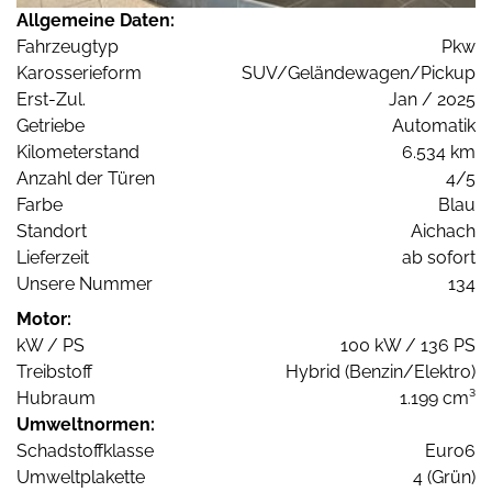
Allgemeine Daten:
Fahrzeugtyp
Pkw
Karosserieform
SUV/Geländewagen/Pickup
Erst-Zul.
Jan / 2025
Getriebe
Automatik
Kilometerstand
6.534 km
Anzahl der Türen
4/5
Farbe
Blau
Standort
Aichach
Lieferzeit
ab sofort
Unsere Nummer
134
Motor:
kW / PS
100 kW / 136 PS
Treibstoff
Hybrid (Benzin/Elektro)
Hubraum
1.199 cm³
Umweltnormen:
Schadstoffklasse
Euro6
Umweltplakette
4 (Grün)