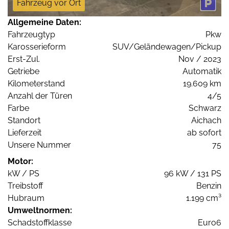
Fahrzeug vor Ort
Allgemeine Daten:
Fahrzeugtyp
Pkw
Karosserieform
SUV/Geländewagen/Pickup
Erst-Zul.
Nov / 2023
Getriebe
Automatik
Kilometerstand
19.609 km
Anzahl der Türen
4/5
Farbe
Schwarz
Standort
Aichach
Lieferzeit
ab sofort
Unsere Nummer
75
Motor:
kW / PS
96 kW / 131 PS
Treibstoff
Benzin
Hubraum
1.199 cm³
Umweltnormen:
Schadstoffklasse
Euro6