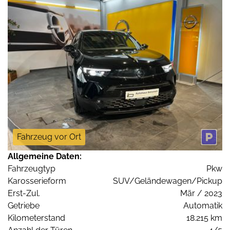
Fahrzeug vor Ort
Allgemeine Daten:
Fahrzeugtyp
Pkw
Karosserieform
SUV/Geländewagen/Pickup
Erst-Zul.
Mär / 2023
Getriebe
Automatik
Kilometerstand
18.215 km