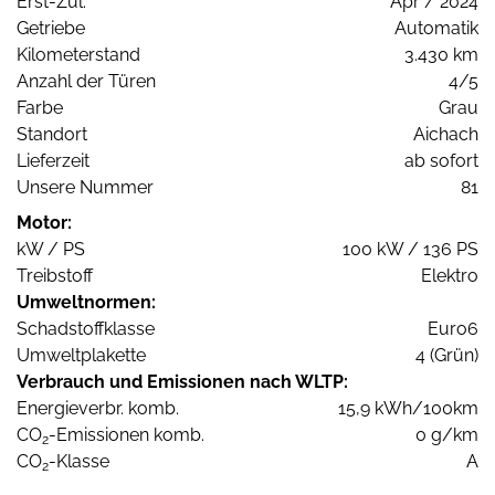
Erst-Zul.
Apr / 2024
Getriebe
Automatik
Kilometerstand
3.430 km
Anzahl der Türen
4/5
Farbe
Grau
Standort
Aichach
Lieferzeit
ab sofort
Unsere Nummer
81
Motor:
kW / PS
100 kW / 136 PS
Treibstoff
Elektro
Umweltnormen:
Schadstoffklasse
Euro6
Umweltplakette
4 (Grün)
Verbrauch und Emissionen nach WLTP:
Energieverbr. komb.
15,9 kWh/100km
CO
-Emissionen komb.
0 g/km
2
CO
-Klasse
A
2