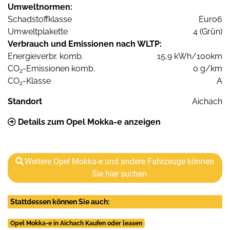
Umweltnormen:
Schadstoffklasse
Euro6
Umweltplakette
4 (Grün)
Verbrauch und Emissionen nach WLTP:
Energieverbr. komb.
15,9 kWh/100km
CO
-Emissionen komb.
0 g/km
2
CO
-Klasse
A
2
Standort
Aichach
Details zum Opel Mokka-e anzeigen
Weitere Opel Mokka-e und andere Fahrzeuge können
Sie hier suchen
Stattdessen können Sie auch:
Opel Mokka-e in Aichach Kaufen oder leasen