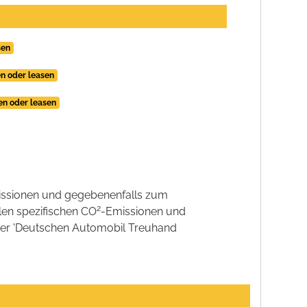
sen
en oder leasen
fen oder leasen
ssionen und gegebenenfalls zum
2
llen spezifischen CO
-Emissionen und
 der 'Deutschen Automobil Treuhand