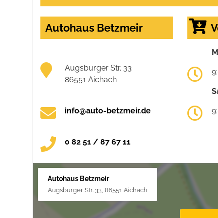
Autohaus Betzmeir
V
M
Augsburger Str. 33
9
86551 Aichach
S
info@auto-betzmeir.de
9
0 82 51 / 87 67 11
Autohaus Betzmeir
Augsburger Str. 33, 86551 Aichach