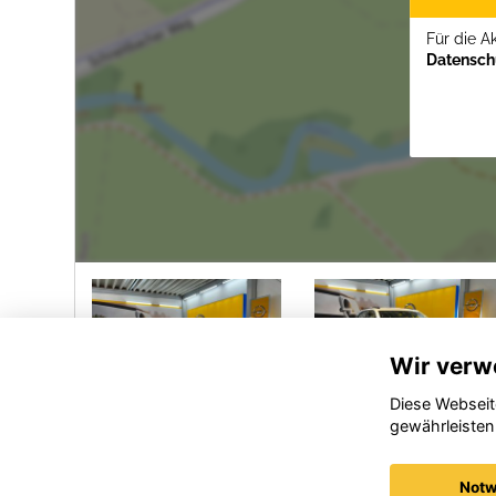
Für die A
Datenschu
Wir verw
Diese Webseit
gewährleisten
Opel
Opel
Frontera
Crossland
Notw