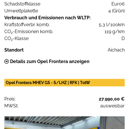
Schadstoffklasse
Euro6
Umweltplakette
4 (Grün)
Verbrauch und Emissionen nach WLTP:
Kraftstoffverbr. komb.
5,3 l/100km
CO
-Emissionen komb.
119 g/km
2
CO
-Klasse
D
2
Standort
Aichach
Details zum Opel Frontera anzeigen
Opel Frontera MHEV GS - S/LHZ | RFK | TotW
Preis:
27.990,00 €
MWSt:
ausweisbar