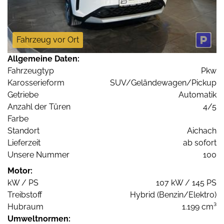
Fahrzeug vor Ort
Allgemeine Daten:
Fahrzeugtyp
Pkw
Karosserieform
SUV/Geländewagen/Pickup
Getriebe
Automatik
Anzahl der Türen
4/5
Farbe
Standort
Aichach
Lieferzeit
ab sofort
Unsere Nummer
100
Motor:
kW / PS
107 kW / 145 PS
Treibstoff
Hybrid (Benzin/Elektro)
Hubraum
1.199 cm³
Umweltnormen: