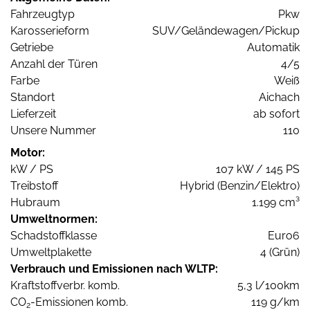
Fahrzeugtyp
Pkw
Karosserieform
SUV/Geländewagen/Pickup
Getriebe
Automatik
Anzahl der Türen
4/5
Farbe
Weiß
Standort
Aichach
Lieferzeit
ab sofort
Unsere Nummer
110
Motor:
kW / PS
107 kW / 145 PS
Treibstoff
Hybrid (Benzin/Elektro)
Hubraum
1.199 cm³
Umweltnormen:
Schadstoffklasse
Euro6
Umweltplakette
4 (Grün)
Verbrauch und Emissionen nach WLTP:
Kraftstoffverbr. komb.
5,3 l/100km
CO
-Emissionen komb.
119 g/km
2