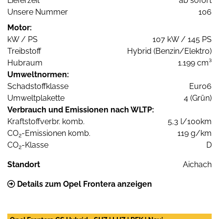
Lieferzeit
ab sofort
Unsere Nummer
106
Motor:
kW / PS
107 kW / 145 PS
Treibstoff
Hybrid (Benzin/Elektro)
Hubraum
1.199 cm³
Umweltnormen:
Schadstoffklasse
Euro6
Umweltplakette
4 (Grün)
Verbrauch und Emissionen nach WLTP:
Kraftstoffverbr. komb.
5,3 l/100km
CO
-Emissionen komb.
119 g/km
2
CO
-Klasse
D
2
Standort
Aichach
Details zum Opel Frontera anzeigen