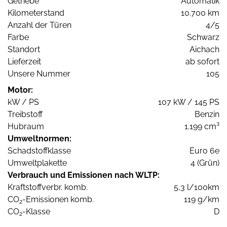
Getriebe
Automatik
Kilometerstand
10.700 km
Anzahl der Türen
4/5
Farbe
Schwarz
Standort
Aichach
Lieferzeit
ab sofort
Unsere Nummer
105
Motor:
kW / PS
107 kW / 145 PS
Treibstoff
Benzin
Hubraum
1.199 cm³
Umweltnormen:
Schadstoffklasse
Euro 6e
Umweltplakette
4 (Grün)
Verbrauch und Emissionen nach WLTP:
Kraftstoffverbr. komb.
5,3 l/100km
CO
-Emissionen komb.
119 g/km
2
CO
-Klasse
D
2