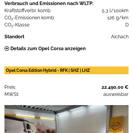
Verbrauch und Emissionen nach WLTP:
Kraftstoffverbr. komb.
5,3 l/100km
CO
-Emissionen komb.
126 g/km
2
CO
-Klasse
D
2
Standort
Aichach
Details zum Opel Corsa anzeigen
Opel Corsa Edition Hybrid - RFK | SHZ | LHZ
Preis:
22.490,00 €
MWSt:
ausweisbar