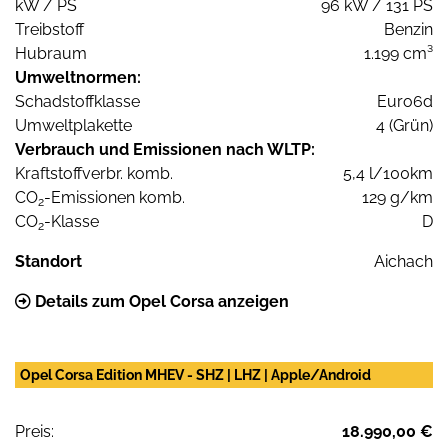
kW / PS
96 kW / 131 PS
Treibstoff
Benzin
Hubraum
1.199 cm³
Umweltnormen:
Schadstoffklasse
Euro6d
Umweltplakette
4 (Grün)
Verbrauch und Emissionen nach WLTP:
Kraftstoffverbr. komb.
5,4 l/100km
CO
-Emissionen komb.
129 g/km
2
CO
-Klasse
D
2
Standort
Aichach
Details zum Opel Corsa anzeigen
Opel Corsa Edition MHEV - SHZ | LHZ | Apple/Android
Preis:
18.990,00 €