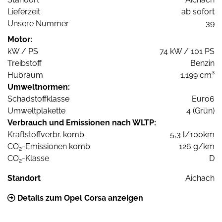
Lieferzeit
ab sofort
Unsere Nummer
39
Motor:
kW / PS
74 kW / 101 PS
Treibstoff
Benzin
Hubraum
1.199 cm³
Umweltnormen:
Schadstoffklasse
Euro6
Umweltplakette
4 (Grün)
Verbrauch und Emissionen nach WLTP:
Kraftstoffverbr. komb.
5,3 l/100km
CO
-Emissionen komb.
126 g/km
2
CO
-Klasse
D
2
Standort
Aichach
Details zum Opel Corsa anzeigen