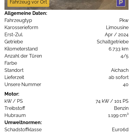
Fahrzeug vor Ort
Allgemeine Daten:
Fahrzeugtyp
Pkw
Karosserieform
Limousine
Erst-Zul.
Apr / 2024
Getriebe
Schaltgetriebe
Kilometerstand
6.733 km
Anzahl der Türen
4/5
Farbe
Standort
Aichach
Lieferzeit
ab sofort
Unsere Nummer
40
Motor:
kW / PS
74 kW / 101 PS
Treibstoff
Benzin
Hubraum
1.199 cm³
Umweltnormen:
Schadstoffklasse
Euro6d