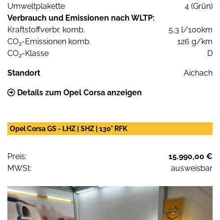
Umweltplakette
4 (Grün)
Verbrauch und Emissionen nach WLTP:
Kraftstoffverbr. komb.
5,3 l/100km
CO
-Emissionen komb.
126 g/km
2
CO
-Klasse
D
2
Standort
Aichach
Details zum Opel Corsa anzeigen
Opel Corsa GS - LHZ | SHZ | 130° RFK
Preis:
15.990,00 €
MWSt:
ausweisbar