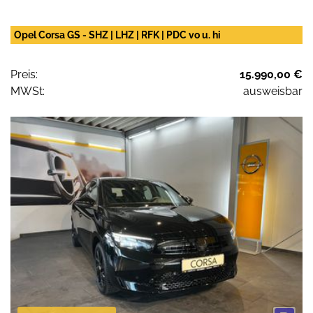
Opel Corsa GS - SHZ | LHZ | RFK | PDC vo u. hi
Preis:
15.990,00 €
MWSt:
ausweisbar