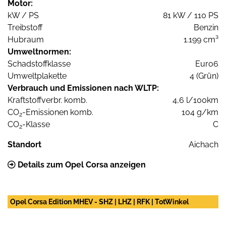
Motor:
kW / PS
81 kW / 110 PS
Treibstoff
Benzin
Hubraum
1.199 cm³
Umweltnormen:
Schadstoffklasse
Euro6
Umweltplakette
4 (Grün)
Verbrauch und Emissionen nach WLTP:
Kraftstoffverbr. komb.
4,6 l/100km
CO
-Emissionen komb.
104 g/km
2
CO
-Klasse
C
2
Standort
Aichach
Details zum Opel Corsa anzeigen
Opel Corsa Edition MHEV - SHZ | LHZ | RFK | TotWinkel