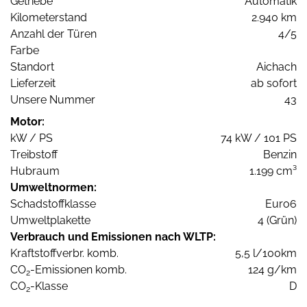
Getriebe
Automatik
Kilometerstand
2.940 km
Anzahl der Türen
4/5
Farbe
Standort
Aichach
Lieferzeit
ab sofort
Unsere Nummer
43
Motor:
kW / PS
74 kW / 101 PS
Treibstoff
Benzin
Hubraum
1.199 cm³
Umweltnormen:
Schadstoffklasse
Euro6
Umweltplakette
4 (Grün)
Verbrauch und Emissionen nach WLTP:
Kraftstoffverbr. komb.
5,5 l/100km
CO
-Emissionen komb.
124 g/km
2
CO
-Klasse
D
2