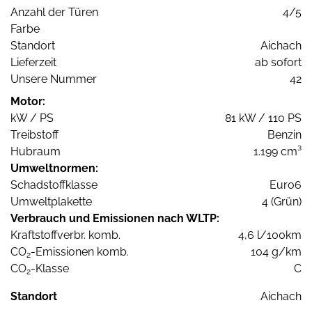
Anzahl der Türen
4/5
Farbe
Standort
Aichach
Lieferzeit
ab sofort
Unsere Nummer
42
Motor:
kW / PS
81 kW / 110 PS
Treibstoff
Benzin
Hubraum
1.199 cm³
Umweltnormen:
Schadstoffklasse
Euro6
Umweltplakette
4 (Grün)
Verbrauch und Emissionen nach WLTP:
Kraftstoffverbr. komb.
4,6 l/100km
CO
-Emissionen komb.
104 g/km
2
CO
-Klasse
C
2
Standort
Aichach