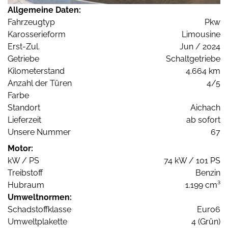
Allgemeine Daten:
Fahrzeugtyp
Pkw
Karosserieform
Limousine
Erst-Zul.
Jun / 2024
Getriebe
Schaltgetriebe
Kilometerstand
4.664 km
Anzahl der Türen
4/5
Farbe
Standort
Aichach
Lieferzeit
ab sofort
Unsere Nummer
67
Motor:
kW / PS
74 kW / 101 PS
Treibstoff
Benzin
Hubraum
1.199 cm³
Umweltnormen:
Schadstoffklasse
Euro6
Umweltplakette
4 (Grün)