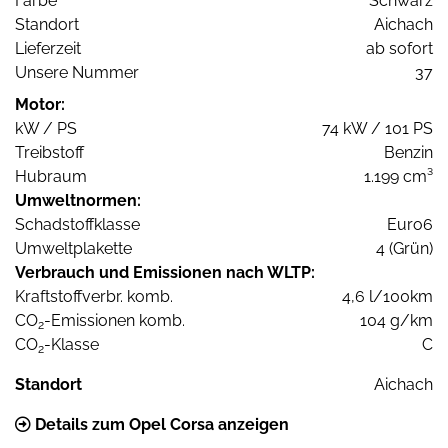
Farbe
Schwarz
Standort
Aichach
Lieferzeit
ab sofort
Unsere Nummer
37
Motor:
kW / PS
74 kW / 101 PS
Treibstoff
Benzin
Hubraum
1.199 cm³
Umweltnormen:
Schadstoffklasse
Euro6
Umweltplakette
4 (Grün)
Verbrauch und Emissionen nach WLTP:
Kraftstoffverbr. komb.
4,6 l/100km
CO
-Emissionen komb.
104 g/km
2
CO
-Klasse
C
2
Standort
Aichach
Details zum Opel Corsa anzeigen