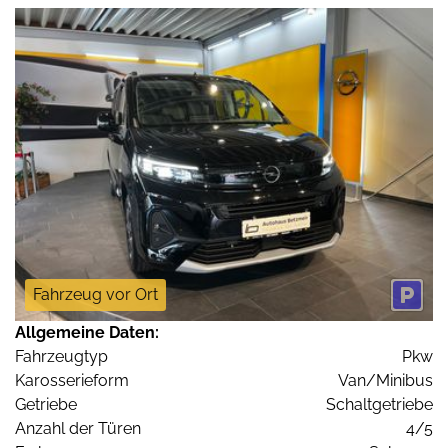
Fahrzeug vor Ort
Allgemeine Daten:
Fahrzeugtyp
Pkw
Karosserieform
Van/Minibus
Getriebe
Schaltgetriebe
Anzahl der Türen
4/5