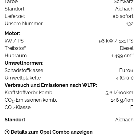
Farbe
Schwarz
Standort
Aichach
Lieferzeit
ab sofort
Unsere Nummer
132
Motor:
kW / PS
96 kW / 131 PS
Treibstoff
Diesel
Hubraum
1.499 cm³
Umweltnormen:
Schadstoffklasse
Euro6
Umweltplakette
4 (Grün)
Verbrauch und Emissionen nach WLTP:
Kraftstoffverbr. komb.
5,6 l/100km
CO
-Emissionen komb.
146 g/km
2
CO
-Klasse
E
2
Standort
Aichach
Details zum Opel Combo anzeigen