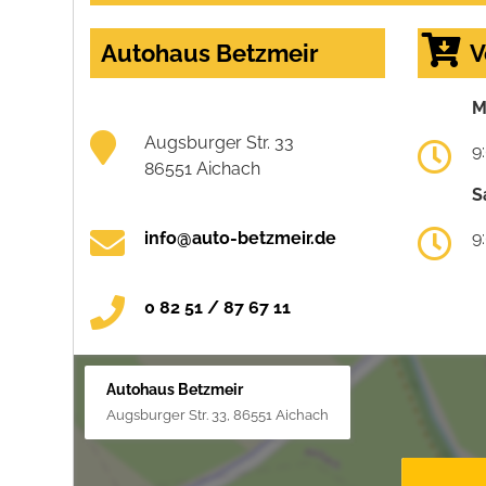
Autohaus Betzmeir
V
M
Augsburger Str. 33
9
86551 Aichach
S
info@auto-betzmeir.de
9
0 82 51 / 87 67 11
Autohaus Betzmeir
Augsburger Str. 33, 86551 Aichach