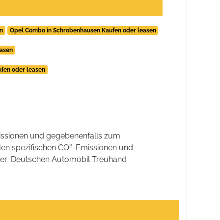
n
Opel Combo in Schrobenhausen Kaufen oder leasen
easen
fen oder leasen
ssionen und gegebenenfalls zum
2
llen spezifischen CO
-Emissionen und
 der 'Deutschen Automobil Treuhand