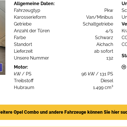
Allgemeine Daten:
U
Fahrzeugtyp
Pkw
Sc
Karosserieform
Van/Minibus
Um
Getriebe
Schaltgetriebe
Ve
Anzahl der Türen
4/5
Kr
Farbe
Schwarz
C
Standort
Aichach
C
Lieferzeit
ab sofort
St
Unsere Nummer
132
Motor:
kW / PS
96 kW / 131 PS
Treibstoff
Diesel
Hubraum
1.499 cm³
eitere Opel Combo und andere Fahrzeuge können Sie hier su