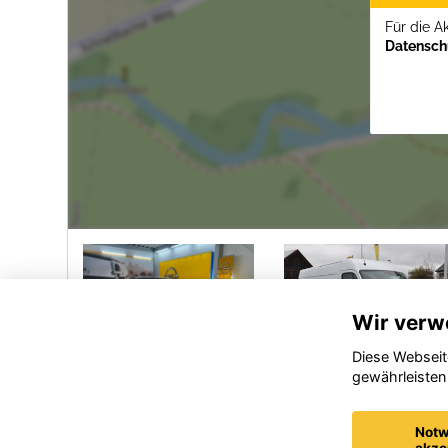
Für die A
Datenschu
Wir verw
Diese Webseit
gewährleisten
el
Opel
Opel
andland
Corsa
Corsa
Notw