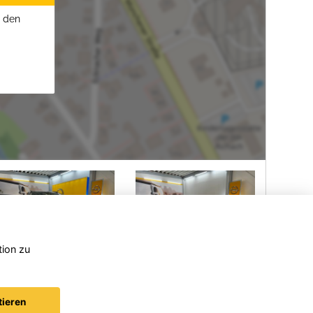
u den
tion zu
Opel
Opel
Corsa
Corsa
tieren