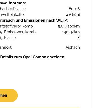
mweltnormen:
hadstoffklasse
Euro6
weltplakette
4 (Grün)
rbrauch und Emissionen nach WLTP:
aftstoffverbr. komb.
5,6 l/100km
O
-Emissionen komb.
146 g/km
2
O
-Klasse
E
2
andort
Aichach
Details zum Opel Combo anzeigen
chen