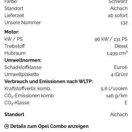
Farbe
Schwarz
Standort
Aichach
Lieferzeit
ab sofort
Unsere Nummer
132
Motor:
kW / PS
96 kW / 131 PS
Treibstoff
Diesel
Hubraum
1.499 cm³
Umweltnormen:
Schadstoffklasse
Euro6
Umweltplakette
4 (Grün)
Verbrauch und Emissionen nach WLTP:
Kraftstoffverbr. komb.
5,6 l/100km
CO
-Emissionen komb.
146 g/km
2
CO
-Klasse
E
2
Standort
Aichach
Details zum Opel Combo anzeigen