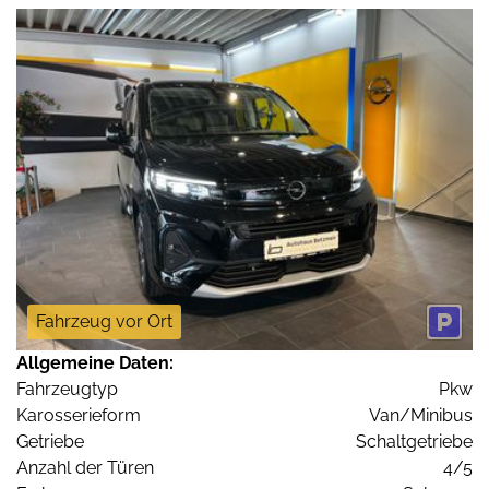
Fahrzeug vor Ort
Allgemeine Daten:
Fahrzeugtyp
Pkw
Karosserieform
Van/Minibus
Getriebe
Schaltgetriebe
Anzahl der Türen
4/5