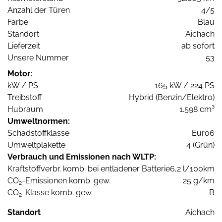
Anzahl der Türen
4/5
Farbe
Blau
Standort
Aichach
Lieferzeit
ab sofort
Unsere Nummer
53
Motor:
kW / PS
165 kW / 224 PS
Treibstoff
Hybrid (Benzin/Elektro)
Hubraum
1.598 cm³
Umweltnormen:
Schadstoffklasse
Euro6
Umweltplakette
4 (Grün)
Verbrauch und Emissionen nach WLTP:
Kraftstoffverbr. komb. bei entladener Batterie
6,2 l/100km
CO
-Emissionen komb. gew.
25 g/km
2
CO
-Klasse komb. gew.
B
2
Standort
Aichach