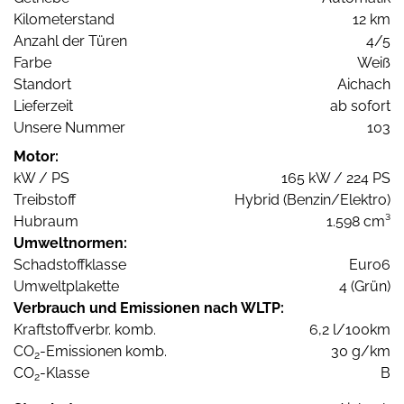
Kilometerstand
12 km
Anzahl der Türen
4/5
Farbe
Weiß
Standort
Aichach
Lieferzeit
ab sofort
Unsere Nummer
103
Motor:
kW / PS
165 kW / 224 PS
Treibstoff
Hybrid (Benzin/Elektro)
Hubraum
1.598 cm³
Umweltnormen:
Schadstoffklasse
Euro6
Umweltplakette
4 (Grün)
Verbrauch und Emissionen nach WLTP:
Kraftstoffverbr. komb.
6,2 l/100km
CO
-Emissionen komb.
30 g/km
2
CO
-Klasse
B
2