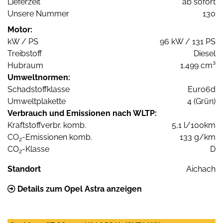
Lieferzeit
ab sofort
Unsere Nummer
130
Motor:
kW / PS
96 kW / 131 PS
Treibstoff
Diesel
Hubraum
1.499 cm³
Umweltnormen:
Schadstoffklasse
Euro6d
Umweltplakette
4 (Grün)
Verbrauch und Emissionen nach WLTP:
Kraftstoffverbr. komb.
5,1 l/100km
CO
-Emissionen komb.
133 g/km
2
CO
-Klasse
D
2
Standort
Aichach
Details zum Opel Astra anzeigen