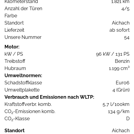
Kilometerstand
1.821 km
Anzahl der Türen
4/5
Farbe
Standort
Aichach
Lieferzeit
ab sofort
Unsere Nummer
54
Motor:
kW / PS
96 kW / 131 PS
Treibstoff
Benzin
Hubraum
1.199 cm³
Umweltnormen:
Schadstoffklasse
Euro6
Umweltplakette
4 (Grün)
Verbrauch und Emissionen nach WLTP:
Kraftstoffverbr. komb.
5,7 l/100km
CO
-Emissionen komb.
134 g/km
2
CO
-Klasse
D
2
Standort
Aichach