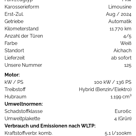
Karosserieform
Limousine
Erst-Zul.
Aug / 2024
Getriebe
Automatik
Kilometerstand
11.770 km
Anzahl der Türen
4/5
Farbe
Weiß
Standort
Aichach
Lieferzeit
ab sofort
Unsere Nummer
125
Motor:
kW / PS
100 kW / 136 PS
Treibstoff
Hybrid (Benzin/Elektro)
Hubraum
1.199 cm³
Umweltnormen:
Schadstoffklasse
Euro6c
Umweltplakette
4 (Grün)
Verbrauch und Emissionen nach WLTP:
Kraftstoffverbr. komb.
5,1 l/100km