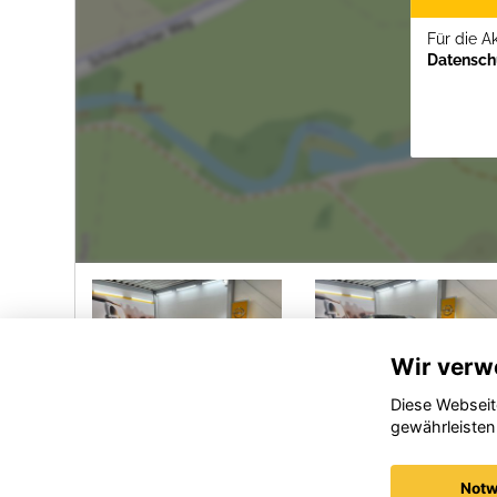
Für die A
Datenschu
Wir verw
Diese Webseit
gewährleisten
l
Opel
Opel
sa
Mokka
Corsa
Notw