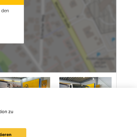
u den
tion zu
Opel
Opel
Vivaro
Frontera
tieren