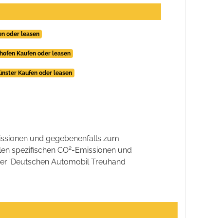
en oder leasen
thofen Kaufen oder leasen
ünster Kaufen oder leasen
ssionen und gegebenenfalls zum
2
llen spezifischen CO
-Emissionen und
 der 'Deutschen Automobil Treuhand