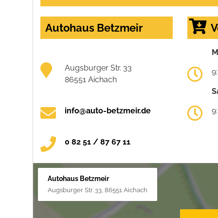
Autohaus Betzmeir
V
M
Augsburger Str. 33
9
86551 Aichach
S
info@auto-betzmeir.de
9
0 82 51 / 87 67 11
Autohaus Betzmeir
Augsburger Str. 33, 86551 Aichach