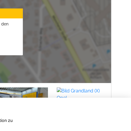
u den
tion zu