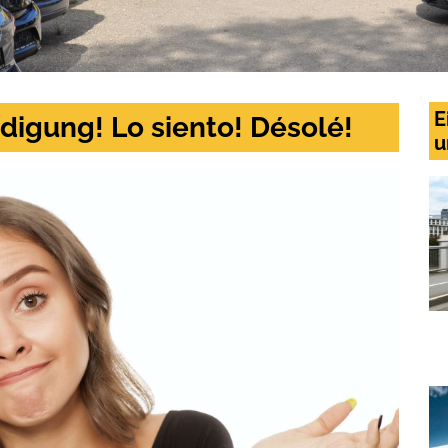
E
digung! Lo siento! Désolé!
u