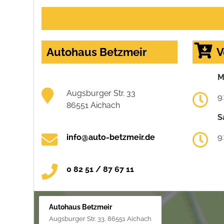
Autohaus Betzmeir
V
M
Augsburger Str. 33
9
86551 Aichach
S
info@auto-betzmeir.de
9
0 82 51 / 87 67 11
Autohaus Betzmeir
Augsburger Str. 33, 86551 Aichach